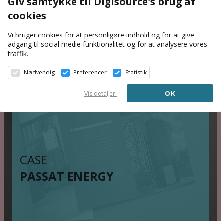
Giv samtykke til Digisource's brug af
CASE
cookies
ANYSENSE APP
Vi bruger cookies for at personligøre indhold og for at give
adgang til social medie funktionalitet og for at analysere vores
traffik.
Nødvendig
Preferencer
Statistik
OK
Vis detaljer
CASE
PASSAT ENERGY