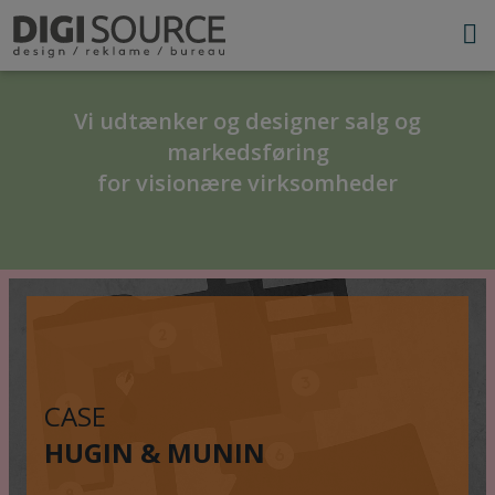
Vi udtænker og designer salg og
markedsføring
for visionære virksomheder
CASE
HUGIN & MUNIN