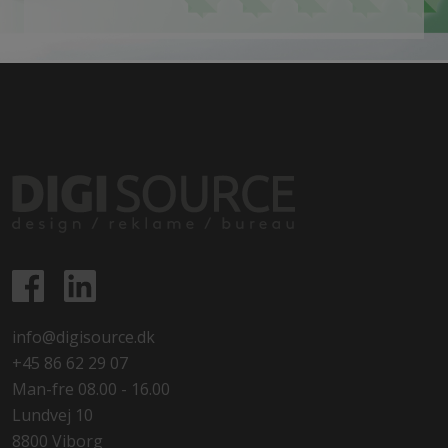
info@digisource.dk
+45 86 62 29 07
Man-fre 08.00 - 16.00
Lundvej 10
8800 Viborg